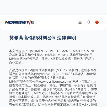
/
首页
免责声明
建筑用有机硅
莫曼蒂高性能材料公司法律声明
本文件提供了由MOMENTIVE PERFORMANCE MATERIALS INC.
及其附属公司和分支机构（统称为 "MPM"）就购买和/或使用
MPM出售的任何产品、服务、材料和/或资源（统称为 "产品"）
而作出的。
产品是根据MPM的标准销售条件（"COS"）销售的，这些条件在
适用的分销商或其他销售协议中提供，并印在订单确认书和发票
的背面。这样的合同也可以根据要求提供。
MPM可能会在其位于www
.
gesilicones
.
com的网站（"网站"）上
或在其他市场上（展会横幅、海报、印刷广告、手册等）提供与
产品有关的进一步信息、建议和/或意见（统称为 "内容"）。除本
协议另有规定外，MPM对以下情况不作任何明示或暗示的保证或
担保：(i)本网站或内容中描述的任何结果将在特定客户的最终使
用条件下获得。或 (ii) 关于包含任何产品和/或内容的任何设计的
有效性和/或安全性。除本合同另有规定或适用法律要求外，摩根