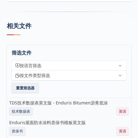
防止面漆变色
规格：
涂抹快捷方便
17L金属桶
单组分
相关文件
709L塑料手提箱
水基丙烯酸弹性体底漆
喷涂、刷涂或滚涂
出色的附着力
对沥青和其他表面（包括金属、大多数单层屋顶、木
筛选文件
材和混凝土）具有优异的附着力
与 Enduris 屋顶涂料和辅助产品粘合兼容
按语言筛选
按文件类型筛选
重置筛选器
TDS技术数据表英文版 - Enduris Bitumen沥青底涂
技术数据表
英语
Enduris屋面防水涂料质保书模板英文版
质保书
英语