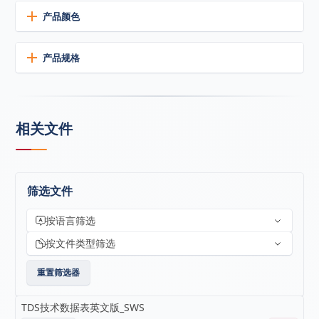
Excellent durability
产品颜色
Proven long-term resistance to extreme temperatures,
UV radiation, rain, and snow with negligible change in
Currently available in 17 standard colors:
产品规格
elasticity.
黑色
石灰岩
浅灰色
预制白
铜质
铝灰色
Currently available in:
香槟酒
白色
棕色
红木二号
石板灰
炭灰色
Movement capacity
檀香木
海豚灰
特殊灰色
石灰
纪念碑石
10.1 fl oz (299 ml) plastic caulking cartridges
+50% movement capability, with excellent
相关文件
20 fl oz (591.5 ml) foil sausage packs
recovery extension and compression cycling
Quick and easy to apply
Easily gunned and tooled under hot and cold
conditions
筛选文件
Extended work life to allow time for placement
and tooling
按语言筛选
Primerless adhesion to many substrates and
finishes; some may require a primer
按文件类型筛选
重置筛选器
Environmentally responsible
Ultra-low VOC content
TDS技术数据表英文版_SWS
Complies with LEED program requirements