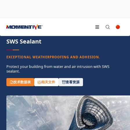
/
/
首页
耐候胶
SWS Sealant
建筑用有机硅
SWS Sealant
EXCEPTIONAL WEATHERPROOFING AND ADHESION.
Protect your building from water and air intrusion with SWS
sealant.
技术数据表
相关文件
查看资源