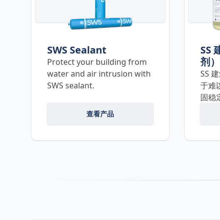
SWS Sealant
SS
剂）
Protect your building from
water and air intrusion with
SS
SWS sealant.
于难
固稳
查看产品