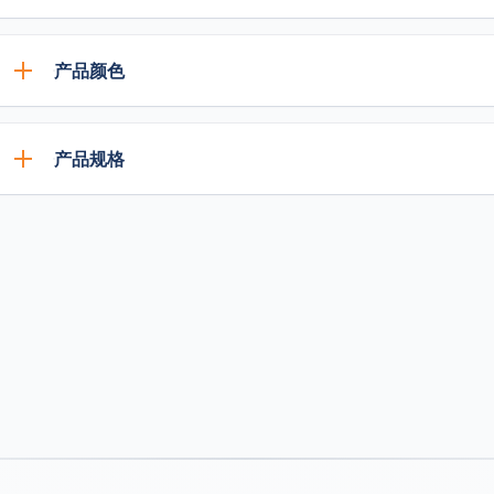
卓越防水性
产品颜色
迅速获得防水性能，并对自然风化、湿度、高温和低温
持久耐用
这种密封胶有7种颜色可供选择：
产品规格
高性能的100％硅胶配方可膨胀和收缩，使其具有较长的
抵制霉菌，防止霉变
透明色
浅粉色
黑色
白色
灰色
一旦固化，在-48°C（55°F）至149°C（300°F）的温
TOSSEAL 83 AMB是333毫升的筒状物，每箱50个（5箱10
短期、间歇性暴露。
优秀的防霉和抗菌性能。12次防霉性能@GB/T 1741。符合
效果"，对金黄色葡萄球菌和大肠杆菌有卓越的抗菌性能
杰出的粘着力
TOSSEAL 83 AMB能够与许多常见的基材和饰面
养的大理石、抛光的花岗岩和大理石以及许多复合材料
易于使用
这种材料可以在热或冷的条件下容易地进行炮制和加工